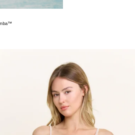
Rumba™